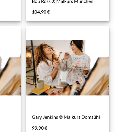
Bob Ross ® Malkurs München
104,90
€
s
Gary Jenkins ® Malkurs Domsühl
99,90
€