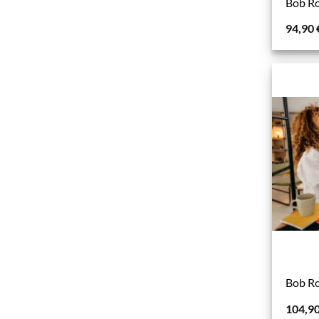
Bob R
94,90
Bob Ro
104,9