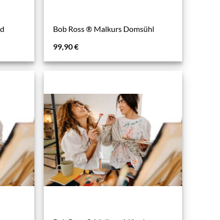
ed
Bob Ross ® Malkurs Domsühl
99,90
€