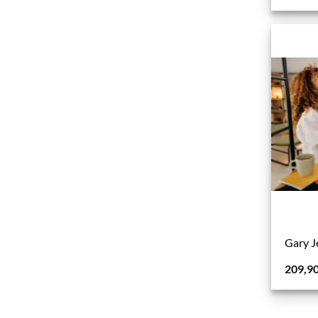
Gary J
209,9