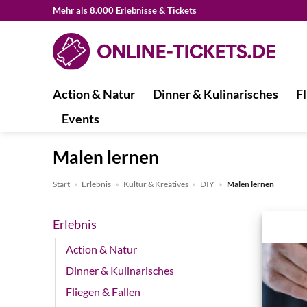
Zum
Mehr als 8.000 Erlebnisse & Tickets
Inhalt
springen
Action & Natur
Dinner & Kulinarisches
Fl
Events
Malen lernen
Start
»
Erlebnis
»
Kultur & Kreatives
»
DIY
»
Malen lernen
Erlebnis
Action & Natur
Dinner & Kulinarisches
Fliegen & Fallen