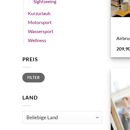
Sightseeing
Kurzurlaub
Motorsport
Wassersport
Airbr
Wellness
209,9
PREIS
Min.
Max.
FILTER
Preis
Preis
LAND