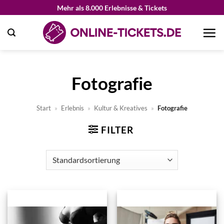
Zum
Mehr als 8.000 Erlebnisse & Tickets
Inhalt
springen
Fotografie
Start
»
Erlebnis
»
Kultur & Kreatives
»
Fotografie
FILTER