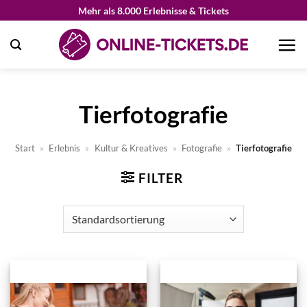
Zum
Mehr als 8.000 Erlebnisse & Tickets
Inhalt
springen
Tierfotografie
Start
»
Erlebnis
»
Kultur & Kreatives
»
Fotografie
»
Tierfotografie
FILTER