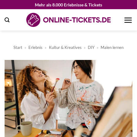
Zum
Mehr als 8.000 Erlebnisse & Tickets
Inhalt
springen
Start
»
Erlebnis
»
Kultur & Kreatives
»
DIY
»
Malen lernen