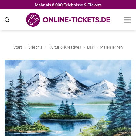
Zum
Mehr als 8.000 Erlebnisse & Tickets
Inhalt
springen
Start
»
Erlebnis
»
Kultur & Kreatives
»
DIY
»
Malen lernen