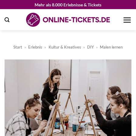
Zum
Mehr als 8.000 Erlebnisse & Tickets
Inhalt
springen
Start
»
Erlebnis
»
Kultur & Kreatives
»
DIY
»
Malen lernen