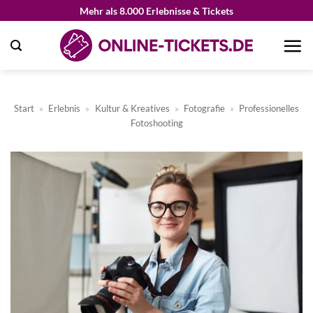
Zum
Mehr als 8.000 Erlebnisse & Tickets
Inhalt
springen
Start
»
Erlebnis
»
Kultur & Kreatives
»
Fotografie
»
Professionelles
Fotoshooting