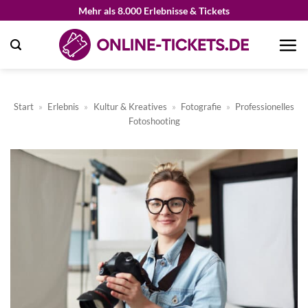
Zum
Mehr als 8.000 Erlebnisse & Tickets
Inhalt
springen
Start
»
Erlebnis
»
Kultur & Kreatives
»
Fotografie
»
Professionelles
Fotoshooting