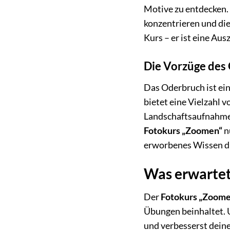
Motive zu entdecken. 
konzentrieren und di
Kurs – er ist eine Aus
Die Vorzüge des 
Das Oderbruch ist ein
bietet eine Vielzahl
Landschaftsaufnahmen 
Fotokurs „Zoomen“
n
erworbenes Wissen di
Was erwartet
Der
Fotokurs „Zoom
Übungen beinhaltet. U
und verbesserst deine 