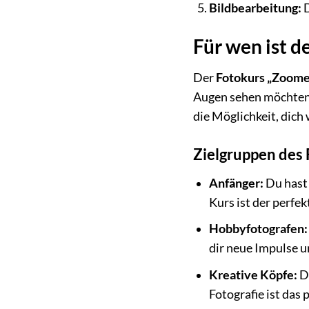
Bildbearbeitung:
D
Für wen ist 
Der
Fotokurs „Zoom
Augen sehen möchten. 
die Möglichkeit, dich
Zielgruppen des
Anfänger:
Du hast 
Kurs ist der perfek
Hobbyfotografen:
dir neue Impulse u
Kreative Köpfe:
Du
Fotografie ist das