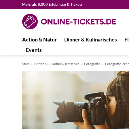
Zum
Mehr als 8.000 Erlebnisse & Tickets
Inhalt
springen
Action & Natur
Dinner & Kulinarisches
Fl
Events
Start
»
Erlebnis
»
Kultur & Kreatives
»
Fotografie
»
Fotografie lern