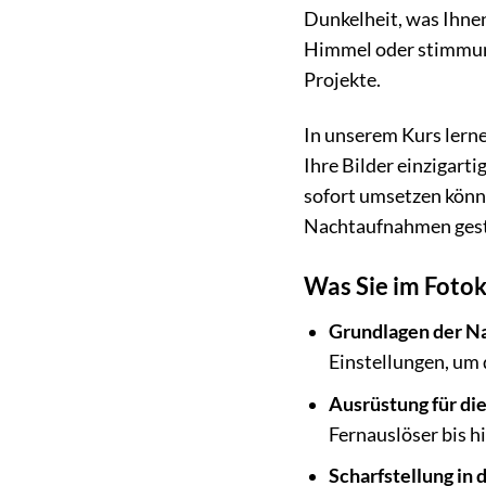
Dunkelheit, was Ihnen
Himmel oder stimmungs
Projekte.
In unserem Kurs lerne
Ihre Bilder einzigart
sofort umsetzen könne
Nachtaufnahmen gest
Was Sie im Fotok
Grundlagen der Na
Einstellungen, um
Ausrüstung für di
Fernauslöser bis h
Scharfstellung in 