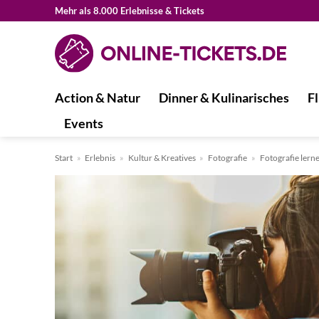
Zum
Mehr als 8.000 Erlebnisse & Tickets
Inhalt
springen
Action & Natur
Dinner & Kulinarisches
Fl
Events
Start
»
Erlebnis
»
Kultur & Kreatives
»
Fotografie
»
Fotografie lern