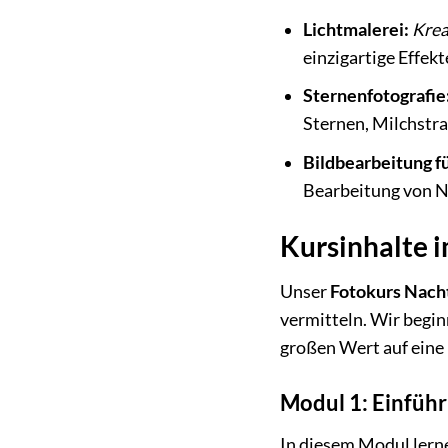
Lichtmalerei:
Krea
einzigartige Effekt
Sternenfotografie
Sternen, Milchstr
Bildbearbeitung 
Bearbeitung von 
Kursinhalte i
Unser
Fotokurs Nacht
vermitteln. Wir begin
großen Wert auf eine
Modul 1: Einführ
In diesem Modul lern