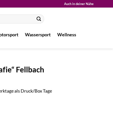
Auch in deiner Nähe
torsport
Wassersport
Wellness
fie“ Fellbach
Werktage als Druck/Box Tage