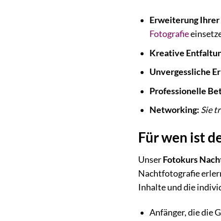
Erweiterung Ihrer
Fotografie
einsetz
Kreative Entfaltu
Unvergessliche Er
Professionelle Be
Networking:
Sie t
Für wen ist d
Unser
Fotokurs Nacht
Nachtfotografie erler
Inhalte und die indivi
Anfänger, die die 