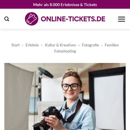
Zum
Mehr als 8.000 Erlebnisse & Tickets
Inhalt
springen
Start
»
Erlebnis
»
Kultur & Kreatives
»
Fotografie
»
Familien
Fotoshooting