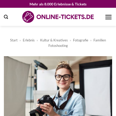
Zum
Mehr als 8.000 Erlebnisse & Tickets
Inhalt
springen
Start
»
Erlebnis
»
Kultur & Kreatives
»
Fotografie
»
Familien
Fotoshooting