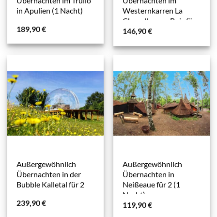
Übernachten im Trullo
Übernachten im
in Apulien (1 Nacht)
Westernkarren La
Chapelle-aux-Bois für
189,90
€
146,90
€
2 (1 Nacht)
Außergewöhnlich
Außergewöhnlich
Übernachten in der
Übernachten in
Bubble Kalletal für 2
Neißeaue für 2 (1
Nacht)
239,90
€
119,90
€