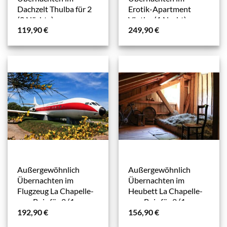
Dachzelt Thulba für 2
Erotik-Apartment
(2 Nächte)
Vlotho (1 Nacht)
119,90
€
249,90
€
Außergewöhnlich
Außergewöhnlich
Übernachten im
Übernachten im
Flugzeug La Chapelle-
Heubett La Chapelle-
aux-Bois für 2 (1
aux-Bois für 2 (1
192,90
€
156,90
€
Nacht)
Nacht)