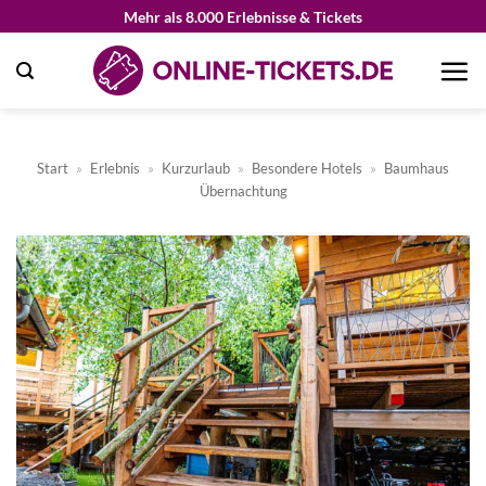
Zum
Mehr als 8.000 Erlebnisse & Tickets
Inhalt
springen
Start
»
Erlebnis
»
Kurzurlaub
»
Besondere Hotels
»
Baumhaus
Übernachtung