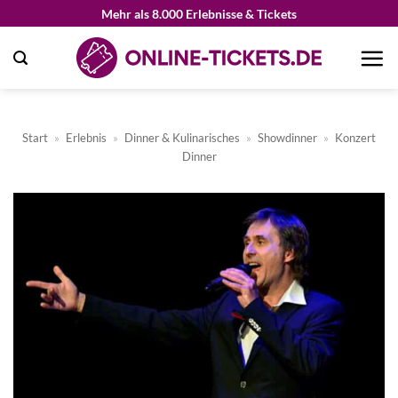
Zum
Mehr als 8.000 Erlebnisse & Tickets
Inhalt
springen
Start
»
Erlebnis
»
Dinner & Kulinarisches
»
Showdinner
»
Konzert
Dinner