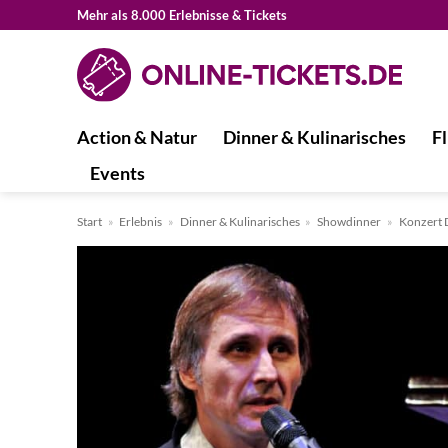
Zum
Mehr als 8.000 Erlebnisse & Tickets
Inhalt
springen
Action & Natur
Dinner & Kulinarisches
Fl
Events
Start
»
Erlebnis
»
Dinner & Kulinarisches
»
Showdinner
»
Konzert 