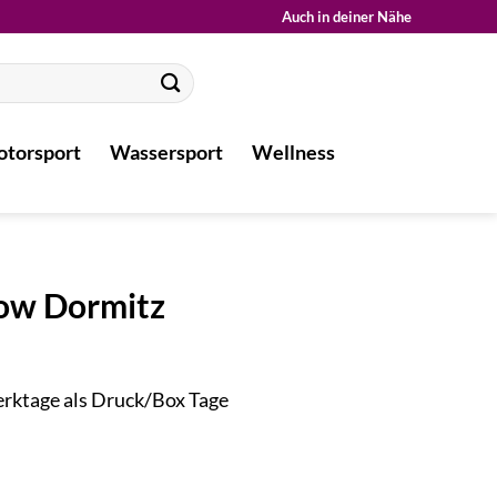
Auch in deiner Nähe
torsport
Wassersport
Wellness
how Dormitz
Werktage als Druck/Box Tage