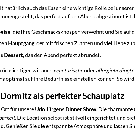
t natürlich auch das Essen eine wichtige Rolle bei unsere
mmengestellt, das perfekt auf den Abend abgestimmt ist. F
peise
, die Ihre Geschmacksknospen verwöhnt und Sie auf 
ten Hauptgang
, der mit frischen Zutaten und viel Liebe zu
es Dessert
, das den Abend perfekt abrundet.
erücksichtigen wir auch
vegetarische
oder
allergiebedingte
ns optimal auf Ihre Bedürfnisse einstellen können. So wird 
 Dormitz als perfekter Schauplatz
e Ort für unsere
Udo Jürgens Dinner Show
. Die charmante
barkeit
. Die Location selbst ist stilvoll eingerichtet und 
d. Genießen Sie die entspannte Atmosphäre und lassen Si