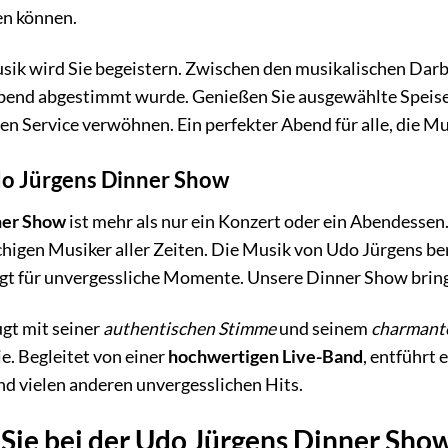
en können.
usik wird Sie begeistern. Zwischen den musikalischen Darb
Abend abgestimmt wurde. Genießen Sie ausgewählte Speisen
 Service verwöhnen. Ein perfekter Abend für alle, die Mu
do Jürgens Dinner Show
ner Show
ist mehr als nur ein Konzert oder ein Abendessen. 
higen Musiker aller Zeiten. Die Musik von Udo Jürgens b
gt für unvergessliche Momente. Unsere Dinner Show bringt
gt mit seiner
authentischen Stimme
und seinem
charmant
ie. Begleitet von einer
hochwertigen Live-Band
, entführt 
nd vielen anderen unvergesslichen Hits.
Sie bei der Udo Jürgens Dinner Sho