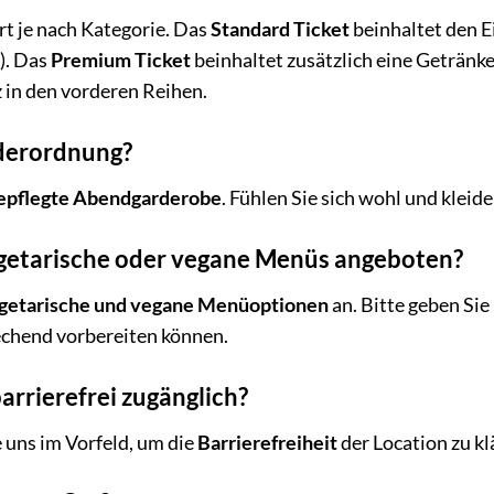
ert je nach Kategorie. Das
Standard Ticket
beinhaltet den E
). Das
Premium Ticket
beinhaltet zusätzlich eine Getränk
z in den vorderen Reihen.
iderordnung?
epflegte Abendgarderobe
. Fühlen Sie sich wohl und kleid
etarische oder vegane Menüs angeboten?
getarische und vegane Menüoptionen
an. Bitte geben Si
echend vorbereiten können.
barrierefrei zugänglich?
e uns im Vorfeld, um die
Barrierefreiheit
der Location zu kl