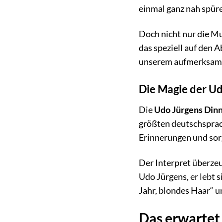
einmal ganz nah spür
Doch nicht nur die M
das speziell auf den 
unserem aufmerksamen
Die Magie der U
Die
Udo Jürgens Din
größten deutschsprac
Erinnerungen und sor
Der Interpret überzeu
Udo Jürgens, er lebt s
Jahr, blondes Haar“ u
Das erwartet 