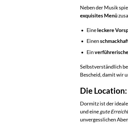
Neben der Musik spiel
exquisites Menü
zusa
Eine
leckere Vors
Einen
schmackhaf
Ein
verführerisch
Selbstverständlich b
Bescheid, damit wir u
Die Location:
Dormitz ist der ideal
und eine
gute Erreich
unvergesslichen Aben