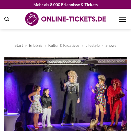
Zum
Mehr als 8.000 Erlebnisse & Tickets
Inhalt
springen
Start
»
Erlebnis
»
Kultur & Kreatives
»
Lifestyle
»
Shows