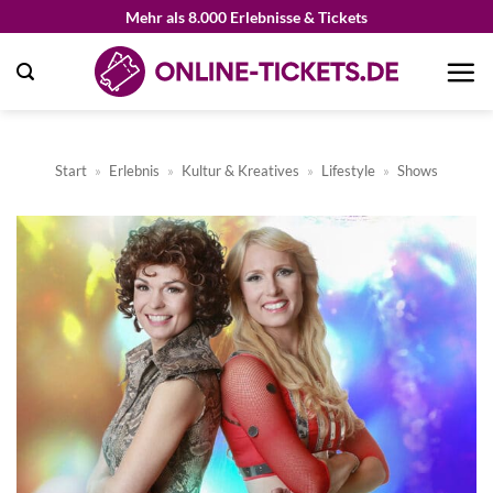
Zum
Mehr als 8.000 Erlebnisse & Tickets
Inhalt
springen
Start
»
Erlebnis
»
Kultur & Kreatives
»
Lifestyle
»
Shows