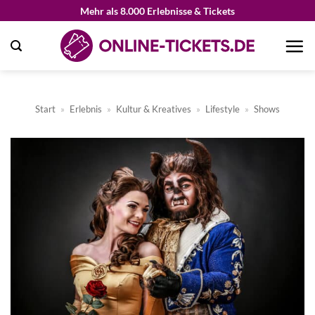
Zum
Mehr als 8.000 Erlebnisse & Tickets
Inhalt
springen
Start
»
Erlebnis
»
Kultur & Kreatives
»
Lifestyle
»
Shows