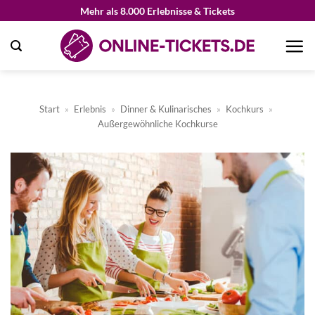
Zum
Mehr als 8.000 Erlebnisse & Tickets
Inhalt
springen
Start
»
Erlebnis
»
Dinner & Kulinarisches
»
Kochkurs
»
Außergewöhnliche Kochkurse