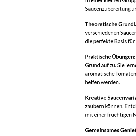
In einer kleinen Grup
Saucenzubereitung un
Theoretische Grundl
verschiedenen Saucen
die perfekte Basis fü
Praktische Übungen:
Grund auf zu. Sie ler
aromatische Tomatensa
helfen werden.
Kreative Saucenvari
zaubern können. Entde
mit einer fruchtigen 
Gemeinsames Genie