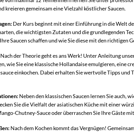
pe von maximal 12 Teilnehmern lernen Sie unter professio
d kreieren gemeinsam eine Vielzahl köstlicher Saucen.
agen:
Der Kurs beginnt mit einer Einführung in die Welt de
arten, die wichtigsten Zutaten und die grundlegenden Tec
r Ihre Saucen schaffen und wie Sie diese mit den richtigen
Nach der Theorie geht es ans Werk! Unter Anleitung unse
nen, wie Sie eine klassische Hollandaise emulgieren, eine
uce einkochen. Dabei erhalten Sie wertvolle Tipps und Tr
ationen:
Neben den klassischen Saucen lernen Sie auch, w
cken Sie die Vielfalt der asiatischen Küche mit einer würz
Mango-Chutney-Sauce oder überraschen Sie Ihre Gäste mit e
ßen:
Nach dem Kochen kommt das Vergnügen! Gemeinsam m