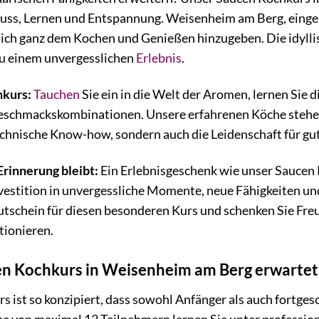
ss, Lernen und Entspannung. Weisenheim am Berg, eingebet
 sich ganz dem Kochen und Genießen hinzugeben. Die idyl
u einem unvergesslichen
Erlebnis
.
hkurs:
Tauchen
Sie ein in die Welt der Aromen, lernen Sie
eschmackskombinationen. Unsere erfahrenen Köche stehen 
echnische Know-how, sondern auch die Leidenschaft für gu
Erinnerung bleibt:
Ein Erlebnisgeschenk wie unser Saucen K
Investition in unvergessliche Momente, neue Fähigkeiten u
tschein für diesen besonderen Kurs und schenken Sie Freud
tionieren.
en Kochkurs in Weisenheim am Berg erwartet
s ist so konzipiert, dass sowohl Anfänger als auch fortg