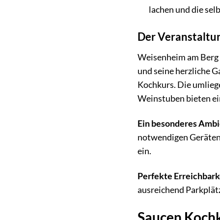
lachen und die sel
Der Veranstaltun
Weisenheim am Berg is
und seine herzliche G
Kochkurs. Die umlieg
Weinstuben bieten ein
Ein besonderes Ambi
notwendigen Geräten 
ein.
Perfekte Erreichbark
ausreichend Parkplät
Saucen Kochk