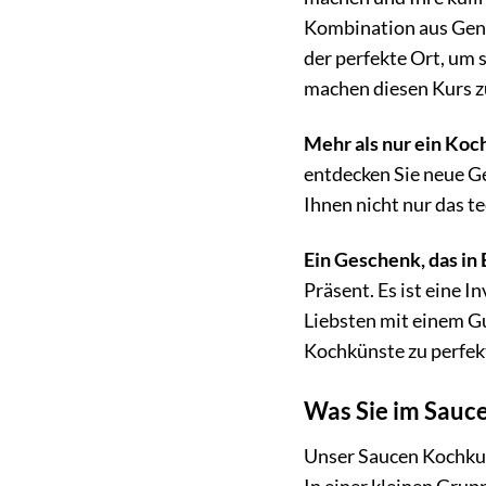
Kombination aus Genu
der perfekte Ort, um
machen diesen Kurs z
Mehr als nur ein Koc
entdecken Sie neue G
Ihnen nicht nur das t
Ein Geschenk, das in 
Präsent. Es ist eine 
Liebsten mit einem Gu
Kochkünste zu perfek
Was Sie im Sauc
Unser Saucen Kochkur