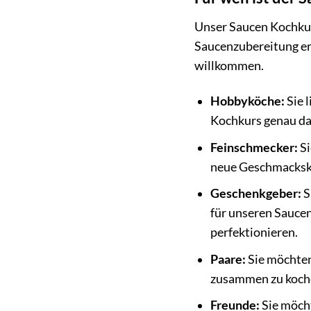
Unser Saucen Kochkurs
Saucenzubereitung erl
willkommen.
Hobbyköche:
Sie 
Kochkurs genau das
Feinschmecker:
Si
neue Geschmacksko
Geschenkgeber:
S
für unseren Saucen
perfektionieren.
Paare:
Sie möchten
zusammen zu koche
Freunde:
Sie möch