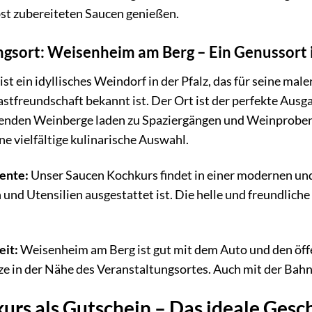
bst zubereiteten Saucen genießen.
gsort: Weisenheim am Berg – Ein Genussort i
t ein idyllisches Weindorf in der Pfalz, das für seine ma
astfreundschaft bekannt ist. Der Ort ist der perfekte Aus
enden Weinberge laden zu Spaziergängen und Weinproben 
e vielfältige kulinarische Auswahl.
ente:
Unser Saucen Kochkurs findet in einer modernen und 
und Utensilien ausgestattet ist. Die helle und freundli
eit:
Weisenheim am Berg ist gut mit dem Auto und den öffe
ze in der Nähe des Veranstaltungsortes. Auch mit der Bah
urs als Gutschein – Das ideale Gesc