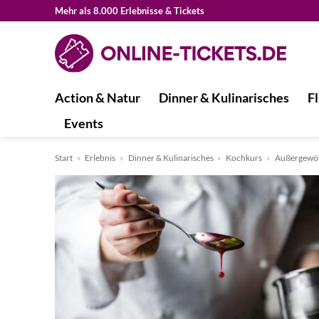
Zum
Mehr als 8.000 Erlebnisse & Tickets
Inhalt
springen
Action & Natur
Dinner & Kulinarisches
Fl
Events
Start
»
Erlebnis
»
Dinner & Kulinarisches
»
Kochkurs
»
Außergewöh