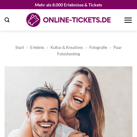
Zum
Mehr als 8.000 Erlebnisse & Tickets
Inhalt
springen
Start
»
Erlebnis
»
Kultur & Kreatives
»
Fotografie
»
Paar
Fotoshooting