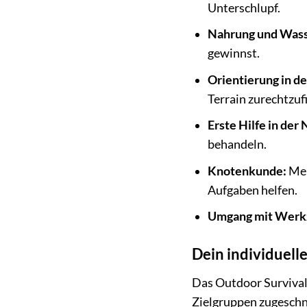
Unterschlupf.
Nahrung und Wass
gewinnst.
Orientierung in de
Terrain zurechtzuf
Erste Hilfe in der 
behandeln.
Knotenkunde:
Mei
Aufgaben helfen.
Umgang mit Werk
Dein individuelle
Das Outdoor Survival
Zielgruppen zugeschn