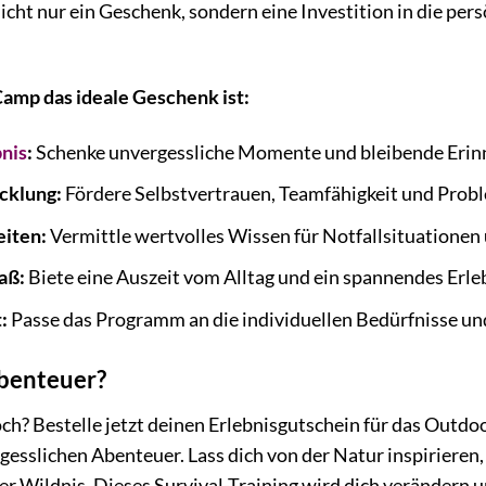
nicht nur ein Geschenk, sondern eine Investition in die per
amp das ideale Geschenk ist:
bnis
:
Schenke unvergessliche Momente und bleibende Erin
cklung:
Fördere Selbstvertrauen, Teamfähigkeit und Prob
eiten:
Vermittle wertvolles Wissen für Notfallsituationen
aß:
Biete eine Auszeit vom Alltag und ein spannendes Erleb
:
Passe das Programm an die individuellen Bedürfnisse un
Abenteuer?
h? Bestelle jetzt deinen Erlebnisgutschein für das Outdoo
gesslichen Abenteuer. Lass dich von der Natur inspirieren,
 Wildnis. Dieses Survival-Training wird dich verändern u