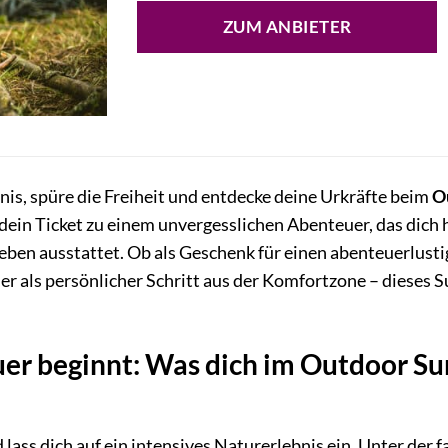
ZUM ANBIETER
dnis, spüre die Freiheit und entdecke deine Urkräfte beim
O
 dein Ticket zu einem unvergesslichen Abenteuer, das dich 
 Leben ausstattet. Ob als Geschenk für einen abenteuerlu
 als persönlicher Schritt aus der Komfortzone – dieses Su
er beginnt: Was dich im Outdoor S
d lass dich auf ein intensives Naturerlebnis ein. Unter der