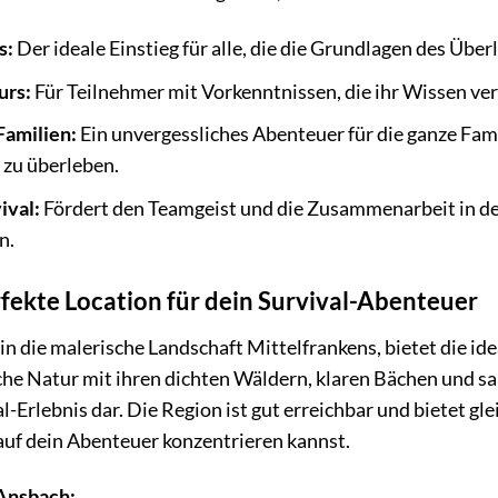
s:
Der ideale Einstieg für alle, die die Grundlagen des Übe
urs:
Für Teilnehmer mit Vorkenntnissen, die ihr Wissen ve
Familien:
Ein unvergessliches Abenteuer für die ganze Fam
m zu überleben.
ival:
Fördert den Teamgeist und die Zusammenarbeit in 
n.
fekte Location für dein Survival-Abenteuer
in die malerische Landschaft Mittelfrankens, bietet die 
e Natur mit ihren dichten Wäldern, klaren Bächen und sanf
l-Erlebnis dar. Die Region ist gut erreichbar und bietet gl
 auf dein Abenteuer konzentrieren kannst.
 Ansbach: