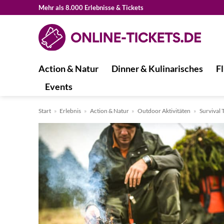
Zum
Mehr als 8.000 Erlebnisse & Tickets
Inhalt
springen
Action & Natur
Dinner & Kulinarisches
Fl
Events
Start
»
Erlebnis
»
Action & Natur
»
Outdoor Aktivitäten
»
Survival 