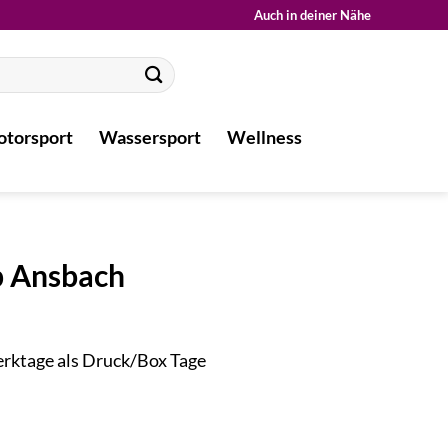
Auch in deiner Nähe
torsport
Wassersport
Wellness
p Ansbach
Werktage als Druck/Box Tage