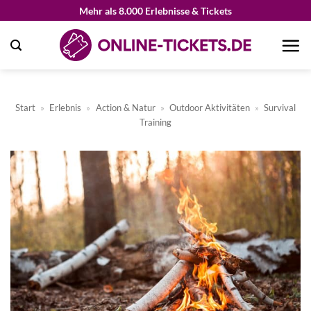
Zum
Mehr als 8.000 Erlebnisse & Tickets
Inhalt
springen
Start
»
Erlebnis
»
Action & Natur
»
Outdoor Aktivitäten
»
Survival
Training