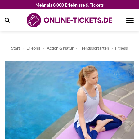
Zum
Mehr als 8.000 Erlebnisse & Tickets
Inhalt
springen
Start
»
Erlebnis
»
Action & Natur
»
Trendsportarten
»
Fitness