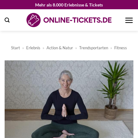
Zum
Mehr als 8.000 Erlebnisse & Tickets
Inhalt
springen
Start
»
Erlebnis
»
Action & Natur
»
Trendsportarten
»
Fitness