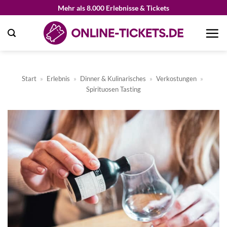
Zum
Mehr als 8.000 Erlebnisse & Tickets
Inhalt
springen
Start
»
Erlebnis
»
Dinner & Kulinarisches
»
Verkostungen
»
Spirituosen Tasting