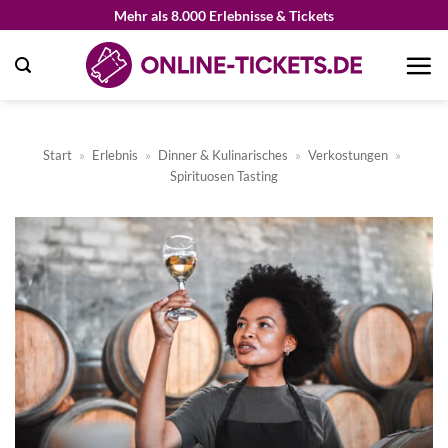
Zum
Mehr als 8.000 Erlebnisse & Tickets
Inhalt
springen
Start
»
Erlebnis
»
Dinner & Kulinarisches
»
Verkostungen
»
Spirituosen Tasting