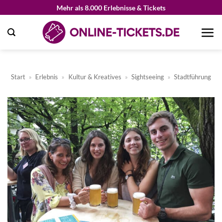
Zum
Mehr als 8.000 Erlebnisse & Tickets
Inhalt
springen
Start
»
Erlebnis
»
Kultur & Kreatives
»
Sightseeing
»
Stadtführung