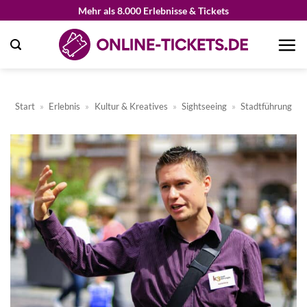
Zum
Mehr als 8.000 Erlebnisse & Tickets
Inhalt
springen
Start
»
Erlebnis
»
Kultur & Kreatives
»
Sightseeing
»
Stadtführung