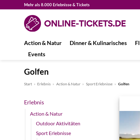
Zum
Mehr als 8.000 Erlebnisse & Tickets
Inhalt
springen
Action & Natur
Dinner & Kulinarisches
Fl
Events
Golfen
Start
»
Erlebnis
»
Action & Natur
»
Sport Erlebnisse
»
Golfen
Erlebnis
Action & Natur
Outdoor Aktivitäten
Sport Erlebnisse