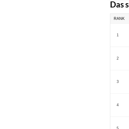
Das s
RANK
1
2
3
4
5