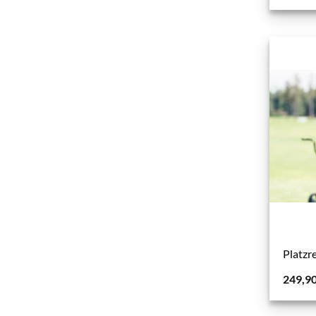
Platzr
249,9