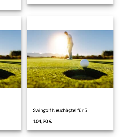
Swingolf Neuchà¢tel für 5
104,90
€