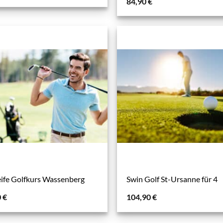
84,90
€
eife Golfkurs Wassenberg
Swin Golf St-Ursanne für 4
0
€
104,90
€