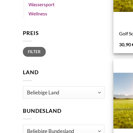
Wassersport
Wellness
PREIS
Golf S
30,90
Min.
Max.
FILTER
Preis
Preis
LAND
BUNDESLAND