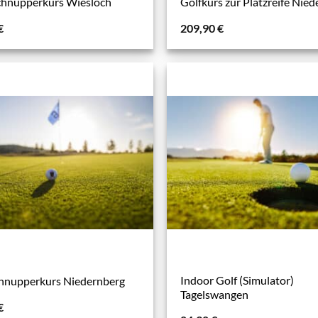
chnupperkurs Wiesloch
Golfkurs zur Platzreife Nie
€
209,90
€
Indoor Golf (Simulator)
hnupperkurs Niedernberg
Tagelswangen
€