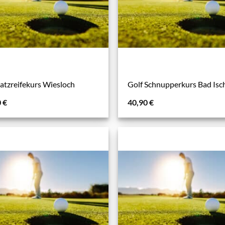
latzreifekurs Wiesloch
Golf Schnupperkurs Bad Isc
0
€
40,90
€