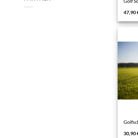
Golf S
47,90
Golfsc
30,90