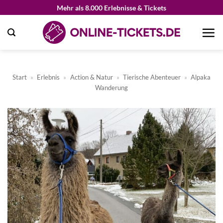
Zum
Mehr als 8.000 Erlebnisse & Tickets
Inhalt
springen
Start
»
Erlebnis
»
Action & Natur
»
Tierische Abenteuer
»
Alpaka
Wanderung