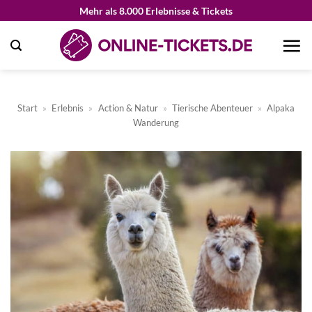
Zum
Mehr als 8.000 Erlebnisse & Tickets
Inhalt
springen
Start
»
Erlebnis
»
Action & Natur
»
Tierische Abenteuer
»
Alpaka
Wanderung