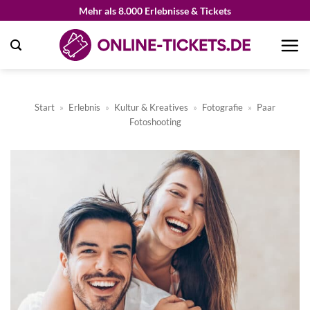
Zum
Mehr als 8.000 Erlebnisse & Tickets
Inhalt
springen
Start
»
Erlebnis
»
Kultur & Kreatives
»
Fotografie
»
Paar
Fotoshooting