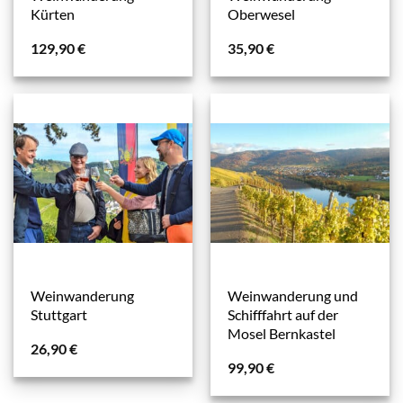
Kürten
Oberwesel
129,90
€
35,90
€
Weinwanderung
Weinwanderung und
Stuttgart
Schifffahrt auf der
Mosel Bernkastel
26,90
€
99,90
€