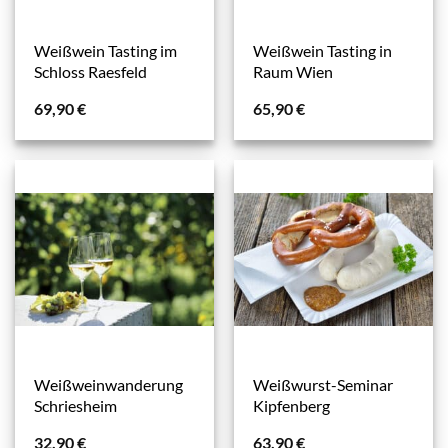
Weißwein Tasting im
Weißwein Tasting in
Schloss Raesfeld
Raum Wien
69,90
€
65,90
€
Weißweinwanderung
Weißwurst-Seminar
Schriesheim
Kipfenberg
32,90
€
63,90
€