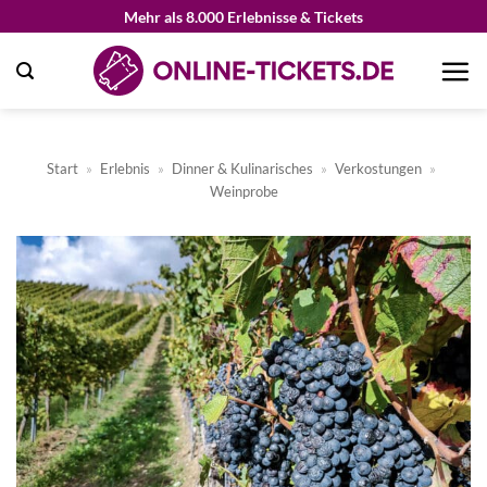
Zum
Mehr als 8.000 Erlebnisse & Tickets
Inhalt
springen
Start
»
Erlebnis
»
Dinner & Kulinarisches
»
Verkostungen
»
Weinprobe