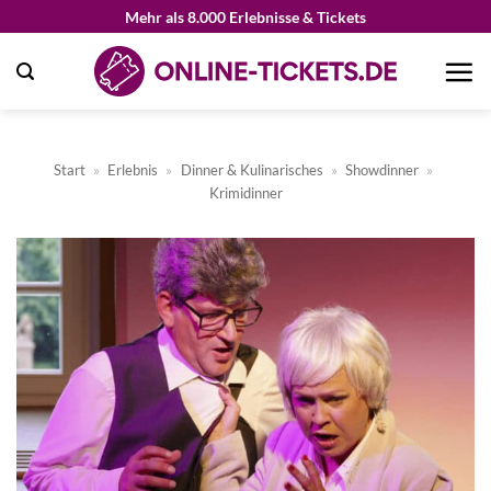
Zum
Mehr als 8.000 Erlebnisse & Tickets
Inhalt
springen
Start
»
Erlebnis
»
Dinner & Kulinarisches
»
Showdinner
»
Krimidinner