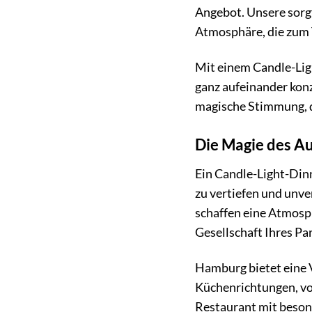
Angebot. Unsere sorgf
Atmosphäre, die zum 
Mit einem Candle-Ligh
ganz aufeinander konz
magische Stimmung, d
Die Magie des A
Ein Candle-Light-Dinne
zu vertiefen und unve
schaffen eine Atmosph
Gesellschaft Ihres Pa
Hamburg bietet eine V
Küchenrichtungen, von
Restaurant mit beso