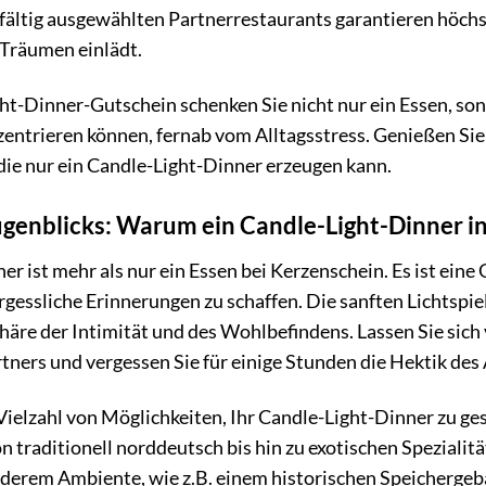
ältig ausgewählten Partnerrestaurants garantieren höchst
Träumen einlädt.
t-Dinner-Gutschein schenken Sie nicht nur ein Essen, sond
entrieren können, fernab vom Alltagsstress. Genießen Sie 
ie nur ein Candle-Light-Dinner erzeugen kann.
ugenblicks: Warum ein Candle-Light-Dinner i
r ist mehr als nur ein Essen bei Kerzenschein. Es ist eine 
rgessliche Erinnerungen zu schaffen. Die sanften Lichtspi
äre der Intimität und des Wohlbefindens. Lassen Sie sich
rtners und vergessen Sie für einige Stunden die Hektik des 
ielzahl von Möglichkeiten, Ihr Candle-Light-Dinner zu ge
 traditionell norddeutsch bis hin zu exotischen Spezialität
nderem Ambiente, wie z.B. einem historischen Speicherg