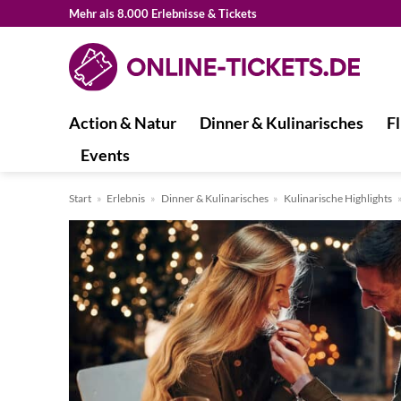
Zum
Mehr als 8.000 Erlebnisse & Tickets
Inhalt
springen
Action & Natur
Dinner & Kulinarisches
Fl
Events
Start
»
Erlebnis
»
Dinner & Kulinarisches
»
Kulinarische Highlights