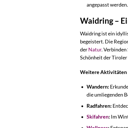
angepasst werden
Waidring – E
Waidring ist ein idyl
begeistert. Die Regio
der
Natur
. Verbinden 
Schönheit der Tiroler
Weitere Aktivitäten 
Wandern:
Erkunde
die umliegenden B
Radfahren:
Entdeck
Skifahren
:
Im Winte
Wellness
:
Entspann