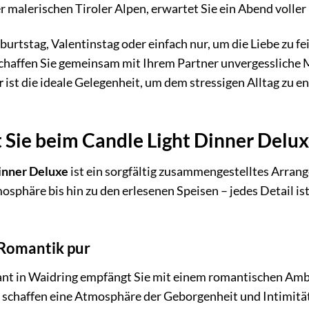
r malerischen Tiroler Alpen, erwartet Sie ein Abend voll
urtstag, Valentinstag oder einfach nur, um die Liebe zu fe
Schaffen Sie gemeinsam mit Ihrem Partner unvergessliche 
r
ist die ideale Gelegenheit, um dem stressigen Alltag zu e
 Sie beim Candle Light Dinner Delux
inner Deluxe
ist ein sorgfältig zusammengestelltes Arrang
phäre bis hin zu den erlesenen Speisen – jedes Detail ist
Romantik pur
rant in Waidring empfängt Sie mit einem romantischen Amb
 schaffen eine Atmosphäre der Geborgenheit und Intimität