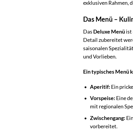
exklusiven Rahmen, de
Das Menü – Kuli
Das
Deluxe Menü
ist
Detail zubereitet wer
saisonalen Spezialitä
und Vorlieben.
Ein typisches Menü 
Aperitif:
Ein prick
Vorspeise:
Eine de
mit regionalen Spe
Zwischengang:
Ein
vorbereitet.