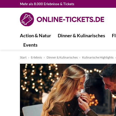
Zum
Mehr als 8.000 Erlebnisse & Tickets
Inhalt
springen
Action & Natur
Dinner & Kulinarisches
Fl
Events
Start
»
Erlebnis
»
Dinner & Kulinarisches
»
Kulinarische Highlights