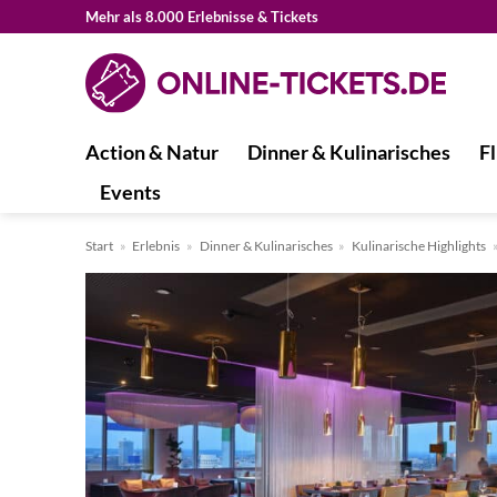
Zum
Mehr als 8.000 Erlebnisse & Tickets
Inhalt
springen
Action & Natur
Dinner & Kulinarisches
Fl
Events
Start
»
Erlebnis
»
Dinner & Kulinarisches
»
Kulinarische Highlights