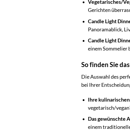
Vegetarisches/Veg
Gerichten überras
Candle Light Din
Panoramablick, Li
Candle Light Dinn
einem Sommelier b
So finden Sie das
Die Auswahl des perf
bei Ihrer Entscheidun
Ihre kulinarischen
vegetarisch/vegan
Das gewünschte 
einem traditionell