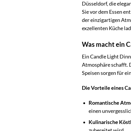
Düsseldorf, die elega
Sie vor dem Essen en
der einzigartigen Atm
exzellenten Küche lad
Was macht ein Ca
Ein Candle Light Dinne
Atmosphäre schafft. D
Speisen sorgen für ei
Die Vorteile eines Ca
Romantische Atm
einen unvergessli
Kulinarische Köst
zubereitet wird.