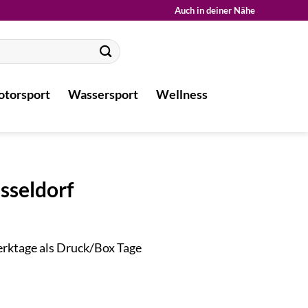
Auch in deiner Nähe
torsport
Wassersport
Wellness
sseldorf
Werktage als Druck/Box Tage