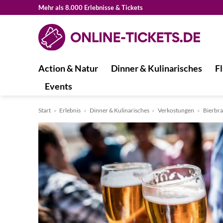
Zum
Mehr als 8.000 Erlebnisse & Tickets
Inhalt
springen
Action & Natur
Dinner & Kulinarisches
Fl
Events
Start
»
Erlebnis
»
Dinner & Kulinarisches
»
Verkostungen
»
Bierbr