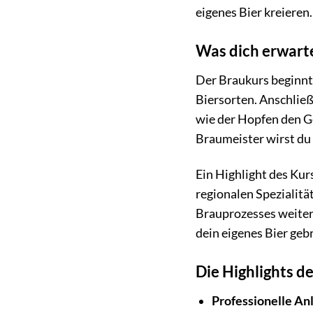
eigenes Bier kreieren
Was dich erwarte
Der Braukurs beginnt 
Biersorten. Anschließ
wie der Hopfen den Ge
Braumeister wirst du
Ein Highlight des Ku
regionalen Spezialitä
Brauprozesses weiter
dein eigenes Bier geb
Die Highlights d
Professionelle An