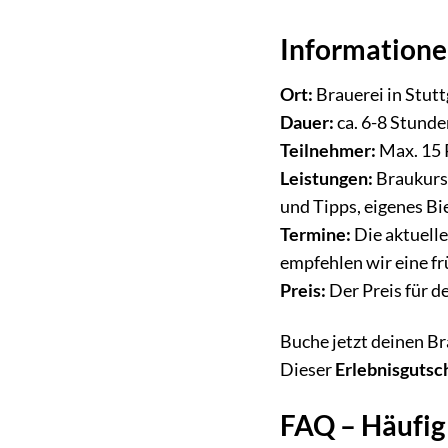
Information
Ort:
Brauerei in Stut
Dauer:
ca. 6-8 Stund
Teilnehmer:
Max. 15 
Leistungen:
Braukurs 
und Tipps, eigenes Bi
Termine:
Die aktuelle
empfehlen wir eine f
Preis:
Der Preis für d
Buche jetzt deinen Br
Dieser
Erlebnisgutsc
FAQ – Häufig