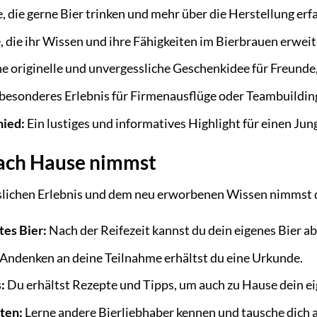
e, die gerne Bier trinken und mehr über die Herstellung er
, die ihr Wissen und ihre Fähigkeiten im Bierbrauen erwei
e originelle und unvergessliche Geschenkidee für Freunde,
besonderes Erlebnis für Firmenausflüge oder Teambuildin
hied:
Ein lustiges und informatives Highlight für einen Ju
ach Hause nimmst
ichen Erlebnis und dem neu erworbenen Wissen nimmst d
tes Bier:
Nach der Reifezeit kannst du dein eigenes Bier a
 Andenken an deine Teilnahme erhältst du eine Urkunde.
:
Du erhältst Rezepte und Tipps, um auch zu Hause dein ei
ten:
Lerne andere Bierliebhaber kennen und tausche dich 