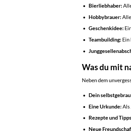
Bierliebhaber:
All
Hobbybrauer:
Alle
Geschenkidee:
Ein
Teambuilding:
Ein 
Junggesellenabsc
Was du mit n
Neben dem unvergessl
Dein selbstgebrau
Eine Urkunde:
Als
Rezepte und Tipps
Neue Freundschaf