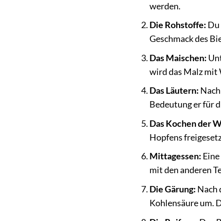
werden.
Die Rohstoffe:
Du 
Geschmack des Bie
Das Maischen:
Unt
wird das Malz mit 
Das Läutern:
Nach 
Bedeutung er für d
Das Kochen der W
Hopfens freigesetzt
Mittagessen:
Eine 
mit den anderen T
Die Gärung:
Nach d
Kohlensäure um. D