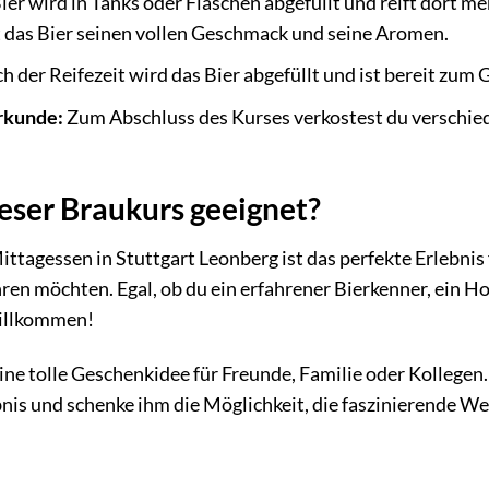
ier wird in Tanks oder Flaschen abgefüllt und reift dort
t das Bier seinen vollen Geschmack und seine Aromen.
h der Reifezeit wird das Bier abgefüllt und ist bereit zum
rkunde:
Zum Abschluss des Kurses verkostest du verschied
ieser Braukurs geeignet?
tagessen in Stuttgart Leonberg ist das perfekte Erlebnis fü
ren möchten. Egal, ob du ein erfahrener Bierkenner, ein Ho
willkommen!
eine tolle Geschenkidee für Freunde, Familie oder Kolleg
nis und schenke ihm die Möglichkeit, die faszinierende We