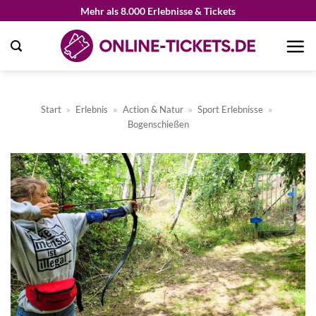
Zum
Mehr als 8.000 Erlebnisse & Tickets
Inhalt
springen
Start
»
Erlebnis
»
Action & Natur
»
Sport Erlebnisse
»
Bogenschießen