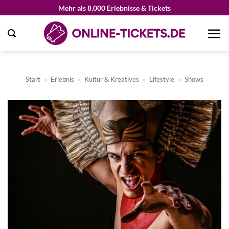
Zum
Mehr als 8.000 Erlebnisse & Tickets
Inhalt
springen
Start
»
Erlebnis
»
Kultur & Kreatives
»
Lifestyle
»
Shows