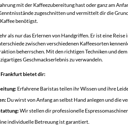
rfahrung mit der Kaffeezubereitung hast oder ganz am Anfang
Kenntnisstände zugeschnitten und vermittelt dir die Grund
 Kaffee benötigst.
ehr als nur das Erlernen von Handgriffen. Er ist eine Reise 
Unterschiede zwischen verschiedenen Kaffeesorten kennen
raktion beherrschen. Mit den richtigen Techniken und dem
inzigartiges Geschmackserlebnis zu verwandeln.
Frankfurt bietet dir:
leitung:
Erfahrene Baristas teilen ihr Wissen und ihre Leide
en:
Du wirst von Anfang an selbst Hand anlegen und die v
tattung:
Wir stellen dir professionelle Espressomaschine
ine individuelle Betreuung ist garantiert.