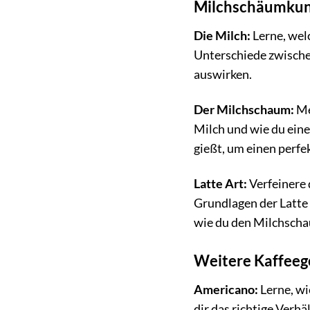
Milchschäumkuns
Die Milch:
Lerne, wel
Unterschiede zwische
auswirken.
Der Milchschaum:
Me
Milch und wie du eine
gießt, um einen perfe
Latte Art:
Verfeinere 
Grundlagen der Latte 
wie du den Milchscha
Weitere Kaffee
Americano:
Lerne, wi
dir das richtige Ver