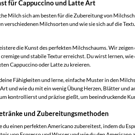
t für Cappuccino und Latte Art
che Milch sich am besten für die Zubereitung von Milchsch
n verschiedenen Milchsorten und wie sie sich auf die Te
istere die Kunst des perfekten Milchschaums. Wir zeigen 
 cremige und stabile Textur erreichst. Du wirst lernen, wi
kten Cappuccino oder Latte zu kreieren.
deine Fähigkeiten und lerne, einfache Muster in den Milch
Art und wie du mit ein wenig Übung Herzen, Blätter und a
um kontrollierst und präzise gießt, um beeindruckende Ku
getränke und Zubereitungsmethoden
e du einen perfekten Americano zubereitest, indem du Es
hältnis von Espresso und Wasser und wie du den Americano