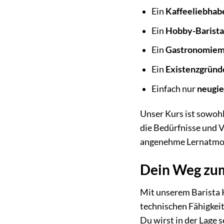
Ein
Kaffeeliebhab
Ein
Hobby-Barist
Ein
Gastronomiemi
Ein
Existenzgründ
Einfach nur
neugie
Unser Kurs ist sowohl
die Bedürfnisse und V
angenehme Lernatmo
Dein Weg zum
Mit unserem Barista K
technischen Fähigkeit
Du wirst in der Lage 