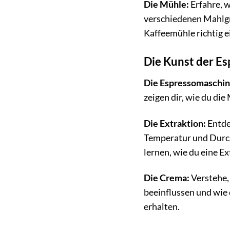
Die Mühle:
Erfahre, w
verschiedenen Mahlgra
Kaffeemühle richtig e
Die Kunst der E
Die Espressomaschin
zeigen dir, wie du di
Die Extraktion:
Entde
Temperatur und Durchl
lernen, wie du eine E
Die Crema:
Verstehe,
beeinflussen und wie
erhalten.