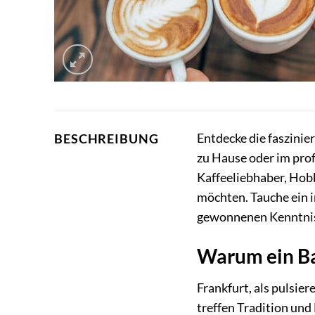
Entdecke die faszini
BESCHREIBUNG
zu Hause oder im prof
Kaffeeliebhaber, Hobb
möchten. Tauche ein i
gewonnenen Kenntni
Warum ein Bar
Frankfurt, als pulsie
treffen Tradition und