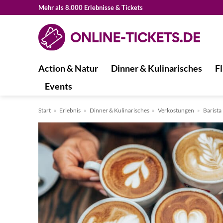
Zum
Mehr als 8.000 Erlebnisse & Tickets
Inhalt
springen
Action & Natur
Dinner & Kulinarisches
Fl
Events
Start
»
Erlebnis
»
Dinner & Kulinarisches
»
Verkostungen
»
Barista