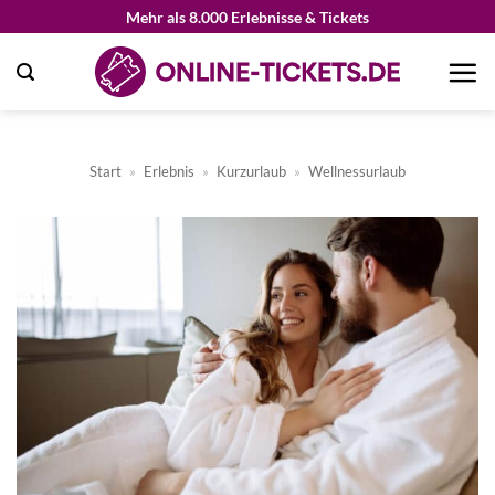
Zum
Mehr als 8.000 Erlebnisse & Tickets
Inhalt
springen
Start
»
Erlebnis
»
Kurzurlaub
»
Wellnessurlaub