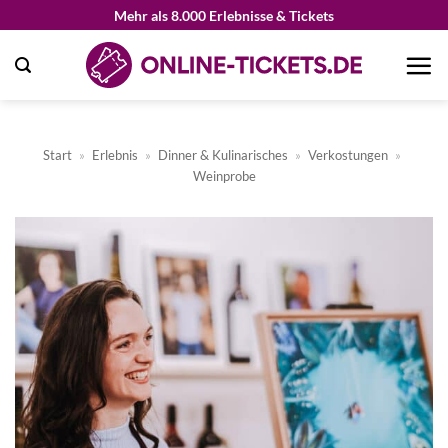
Zum
Mehr als 8.000 Erlebnisse & Tickets
Inhalt
springen
Start
»
Erlebnis
»
Dinner & Kulinarisches
»
Verkostungen
»
Weinprobe