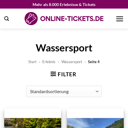
Zum
Mehr als 8.000 Erlebnisse & Tickets
Inhalt
springen
Wassersport
Start
»
Erlebnis
»
Wassersport
»
Seite 4
FILTER