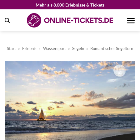
Zum
Mehr als 8.000 Erlebnisse & Tickets
Inhalt
springen
Start
»
Erlebnis
»
Wassersport
»
Segeln
»
Romantischer Segeltörn