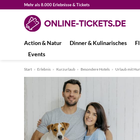
Zum
Mehr als 8.000 Erlebnisse & Tickets
Inhalt
springen
Action & Natur
Dinner & Kulinarisches
Fl
Events
Start
»
Erlebnis
»
Kurzurlaub
»
Besondere Hotels
»
Urlaub mit Hu