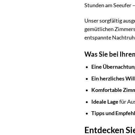
Stunden am Seeufer – h
Unser sorgfältig aus
gemütlichen Zimmers, 
entspannte Nachtruhe 
Was Sie bei Ihr
Eine Übernachtun
Ein herzliches W
Komfortable Zim
Ideale Lage
für Aus
Tipps und Empfeh
Entdecken Si