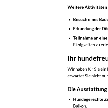
Weitere Aktivitäten
Besuch eines Bad
Erkundung der Dör
Teilnahme an ei
Fähigkeiten zu erl
Ihr hundefre
Wir haben für Sie ein
erwartet Sie nicht nu
Die Ausstattung 
Hundegerechte Z
Balkon.