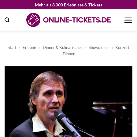
Zum
Mehr als 8.000 Erlebnisse & Tickets
Inhalt
springen
Start
»
Erlebnis
»
Dinner & Kulinarisches
»
Showdinner
»
Konzert
Dinner